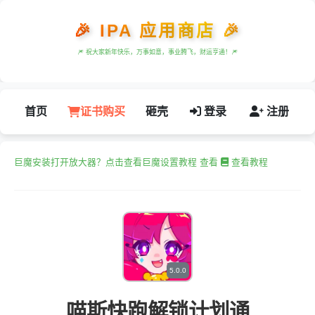
🎉 IPA 应用商店 🎉
🎆 祝大家新年快乐，万事如意，事业腾飞，财运亨通！🎆
首页
证书购买
砸壳
登录
注册
巨魔安装打开放大器？点击查看巨魔设置教程 查看
查看教程
5.0.0
喵斯快跑解锁计划通